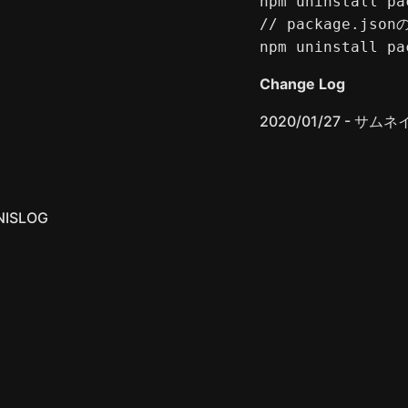
npm uninstall pa
// package.json
npm uninstall pa
Change Log
2020/01/27 - サ
 NISLOG