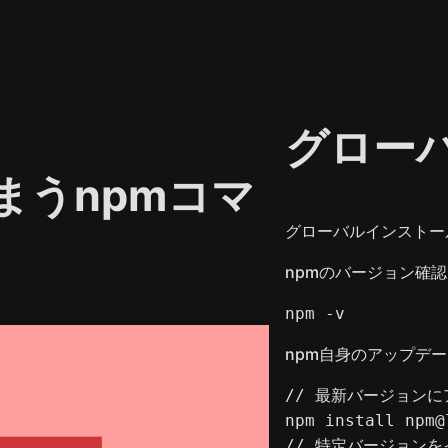
グロー
まうnpmコマ
グローバルインストー
npmのバージョン確認
npm -v
npm自身のアップデー
// 最新バージョンに
npm install npm@
// 特定バージョンを