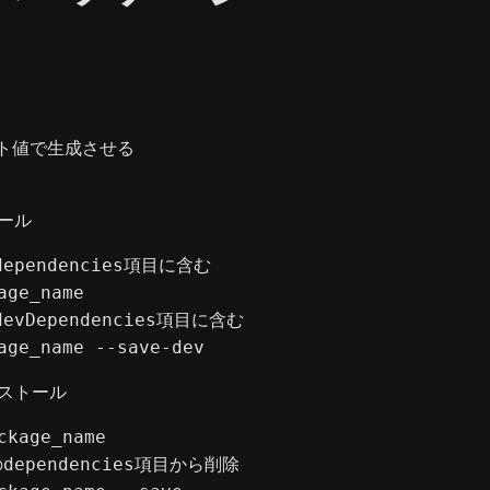
ト値で生成させる

ール
dependencies項目に含む

age_name

devDependencies項目に含む

age_name --save-dev
ストール
ckage_name

nのdependencies項目から削除
