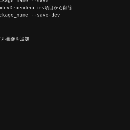
ckage_name --save

のdevDependencies項目から削除

ckage_name --save-dev
ムネイル画像を追加