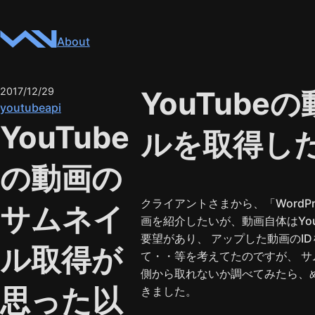
About
2017/12/29
YouTub
youtube
api
YouTube
ルを取得し
の動画の
クライアントさまから、「WordPr
サムネイ
画を紹介したいが、動画自体はYo
要望があり、 アップした動画のI
ル取得が
て・・等を考えてたのですが、 サム
側から取れないか調べてみたら、
思った以
きました。